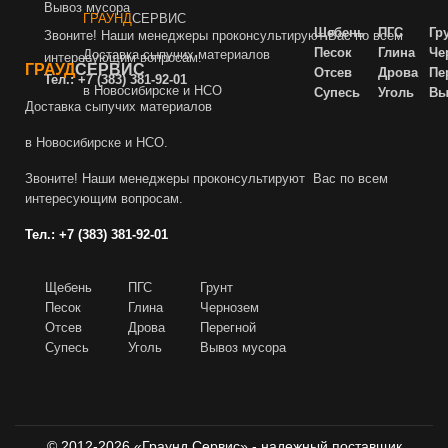
Вывоз мусора
ГРАУНД
СЕРВИС
Щебень
ПГС
Гр
Звоните! Наши менеджеры проконсультируют Вас по всем
Песок
Глина
Че
Доставка сыпучих материалов
интересующим вопросам.
ГРАУД
СЕРВИС
Отсев
Дрова
Пе
Тел.:
+7 (383) 381-92-01
в Новосибирске и НСО
Супесь
Уголь
Вы
Доставка сыпучих материалов
в Новосибирске и НСО.
Звоните! Наши менеджеры проконсультируют Вас по всем
интересующим вопросам.
Тел.:
+7 (383) 381-92-01
Щебень
ПГС
Грунт
Песок
Глина
Чернозем
Отсев
Дрова
Пере
гной
Супесь
Уголь
Вывоз мусора
© 2012-2026 «Граунд Сервис» - надежный поставщик