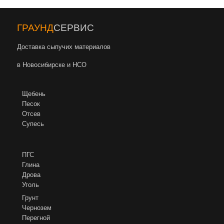
ГРАУНД
СЕРВИС
Доставка сыпучих материалов
в Новосибирске и НСО
Щебень
Песок
Отсев
Супесь
ПГС
Глина
Дрова
Уголь
Грунт
Чернозем
Пере
гной