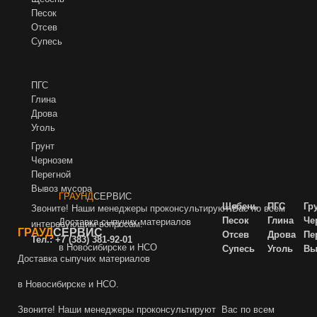
Песок
Отсев
Супесь
ПГС
Глина
Дрова
Уголь
Грунт
Чернозем
Пере
гной
Вывоз мусора
ГРАУНД
СЕРВИС
Щебень
ПГС
Гр
Звоните! Наши менеджеры проконсультируют Вас по всем
Песок
Глина
Че
Доставка сыпучих материалов
интересующим вопросам.
ГРАУД
СЕРВИС
Отсев
Дрова
Пе
Тел.:
+7 (383) 381-92-01
в Новосибирске и НСО
Супесь
Уголь
Вы
Доставка сыпучих материалов
в Новосибирске и НСО.
Звоните! Наши менеджеры проконсультируют Вас по всем