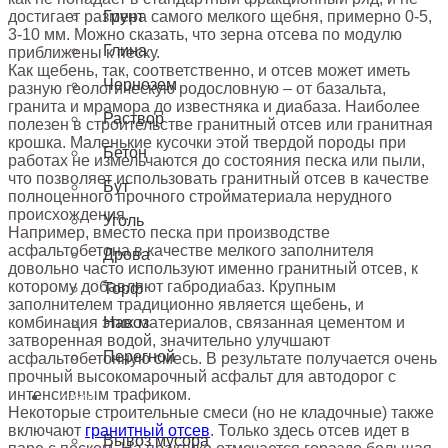
Грунт
достигает размера самого мелкого щебня, примерно 0-5,
3-10 мм. Можно сказать, что зерна отсева по модулю
Глина
приближены к песку.
Как щебень, так, соответственно, и отсев может иметь
Чернозем
разную геологическую родословную – от базальта,
гранита и мрамора до известняка и диабаза. Наиболее
Раствор
полезен в строительстве гранитный отсев или гранитная
крошка. Маленькие кусочки этой твердой породы при
Бетон
работах не измельчаются до состояния песка или пыли,
что позволяет использовать гранитный отсев в качестве
Бут
полноценного прочного стройматериала нерудного
происхождения.
Уголь
Например, вместо песка при производстве
асфальтобетона в качестве мелкого заполнителя
Дрова
довольно часто используют именно гранитный отсев, к
которому добавляют габродиабаз. Крупным
Торф
заполнителем традиционно является щебень, и
Навоз
комбинация этих материалов, связанная цементом и
затворенная водой, значительно улучшают
Перегной
асфальтобетонную смесь. В результате получается очень
прочный высокомарочный асфальт для автодорог с
интенсивным трафиком.
УСЛУГИ
Некоторые строительные смеси (но не кладочные) также
включают
гранитный отсев
. Только здесь отсев идет в
Вывоз мусора