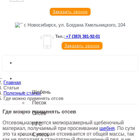
Заказать звонок
г. Новосибирск, ул. Богдана Хмельницкого, 104
Тел.:
+7 (383) 381-92-01
Заказать звонок
ГЛАВНАЯ
КАТАЛОГ МАТЕРИАЛОВ
Главная
Статьи
Щебень
Полезные статьи
Где можно применять отсев
Песок
Где можно применять отсев
Отсев
Отсевом называется мелкоразмерный щебеночный
ПГС
материал, получаемый при просеивании
щебня
. По сути
это та крошка, которая отсеивается от общей массы, так
Супесь
как не попадает в стандартный фракционный ряд, и не