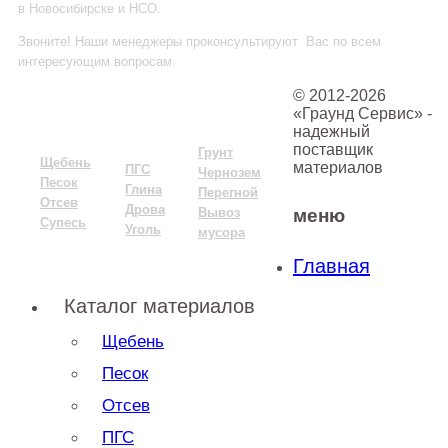
в Новосибирске и НСО.
Звоните! Наши менеджеры проконсультируют Вас по всем
интересующим вопросам.
Тел.:
+7 (383) 381-92-01
© 2012-2026
«Граунд Сервис» -
надежный
поставщик
Грунт
Щебень
материалов
ПГС
Чернозем
Песок
Глина
Пере
гной
Отсев
Дрова
Вывоз
меню
Супесь
Уголь
мусора
Главная
Каталог материалов
Щебень
Песок
Отсев
ПГС