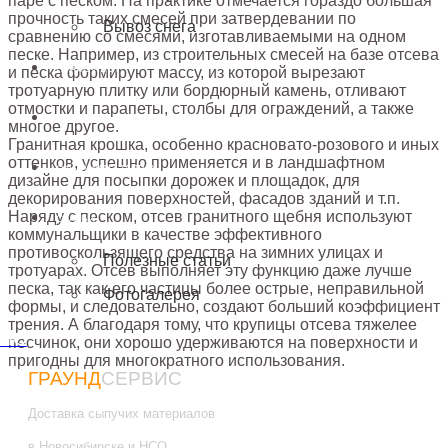
паре с песком. На практике отмечается гораздо большая
прочность таких смесей при затвердевании по
Вывоз снега
сравнению со смесями, изготавливаемыми на одном
песке. Например, из строительных смесей на базе отсева
ПРАЙС-ЛИСТ
и песка формируют массу, из которой вырезают
тротуарную плитку или бордюрный камень, отливают
отмостки и парапеты, столбы для ограждений, а также
КОНТАКТЫ
многое другое.
Гранитная крошка, особенно красновато-розового и иных
оттенков, успешно применяется и в ландшафтном
ОФОРМИТЬ ЗАЯВКУ
дизайне для посыпки дорожек и площадок, для
декорирования поверхностей, фасадов зданий и т.п.
Наряду с песком, отсев гранитного щебня используют
СТАТЬИ
коммунальщики в качестве эффективного
противоскользящего средства на зимних улицах и
Полезные статьи
тротуарах. Отсев выполняет эту функцию даже лучше
песка, так как его частицы более острые, неправильной
Фотогалерея
формы, и следовательно, создают больший коэффициент
трения. А благодаря тому, что крупицы отсева тяжелее
песчинок, они хорошо удерживаются на поверхности и
пригодны для многократного использования.
ГРАУНД
СЕРВИС
Доставка сыпучих материалов
в Новосибирске и НСО