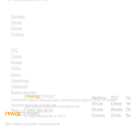
Щебень
Песок
Отсев
Супесь
ПГС
Глина
Дрова
Уголь
Грунт
Чернозем
Пере
гной
Вывоз мусора
ГРАУНД
СЕРВИС
Щебень
ПГС
Гр
Звоните! Наши менеджеры проконсультируют Вас по всем
Песок
Глина
Че
интересующим вопросам.
Доставка сыпучих материалов
Отсев
Дрова
Пе
Тел.:
+7 (383) 381-92-01
ГРАУД
СЕРВИС
Супесь
Уголь
Вы
в Новосибирске и НСО
Доставка сыпучих материалов