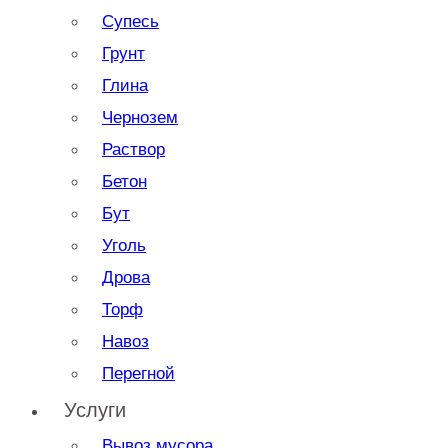
Супесь
Грунт
Глина
Чернозем
Раствор
Бетон
Бут
Уголь
Дрова
Торф
Навоз
Перегной
Услуги
Вывоз мусора