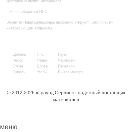
Доставка сыпучих материалов
в Новосибирске и НСО.
Звоните! Наши менеджеры проконсультируют Вас по всем
интересующим вопросам.
Тел.:
+7 (383) 381-92-01
Щебень
ПГС
Грунт
Песок
Глина
Чернозем
Отсев
Дрова
Пере
гной
Супесь
Уголь
Вывоз мусора
© 2012-2026 «Граунд Сервис» - надежный поставщик
материалов
меню