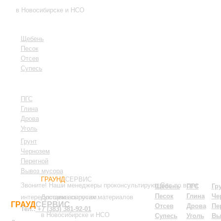
в Новосибирске и НСО
Щебень
Песок
Отсев
Супесь
ПГС
Глина
Дрова
Уголь
Грунт
Чернозем
Пере
гной
Вывоз мусора
ГРАУНД
СЕРВИС
Звоните! Наши менеджеры проконсультируют Вас по всем
Щебень
ПГС
Гр
Песок
Глина
Че
интересующим вопросам.
Доставка сыпучих материалов
ГРАУД
СЕРВИС
Отсев
Дрова
Пе
Тел.:
+7 (383) 381-92-01
в Новосибирске и НСО
Супесь
Уголь
Вы