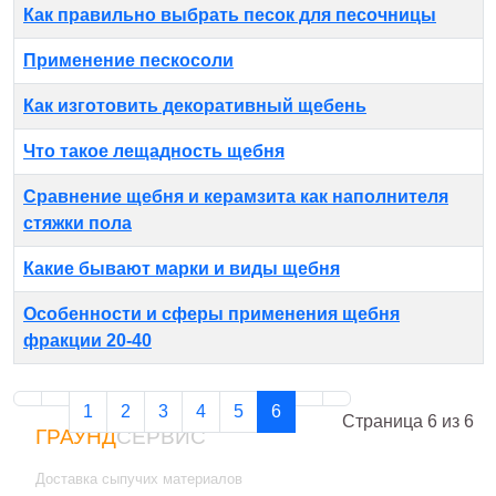
Как правильно выбрать песок для песочницы
Применение пескосоли
Как изготовить декоративный щебень
Что такое лещадность щебня
Сравнение щебня и керамзита как наполнителя
стяжки пола
Какие бывают марки и виды щебня
Особенности и сферы применения щебня
фракции 20-40
1
2
3
4
5
6
Страница 6 из 6
ГРАУНД
СЕРВИС
Доставка сыпучих материалов